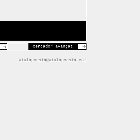
cercador avançat
viulapoesia@viulapoesia.com