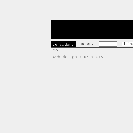
autor:
cercador:
<<
web design KTON Y CÍA