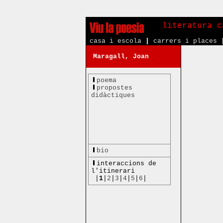
literatura c
casa i escola
|
carrers i places
Maragall, Joan
poema
propostes
didàctiques
bio
interaccions de
l'itinerari
|
1
|
2
|
3
|
4
|
5
|
6
|