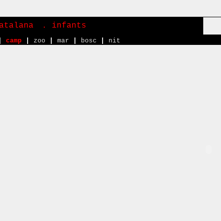
atalana
. infants
|
camp
|
zoo
|
mar
|
bosc
|
nit