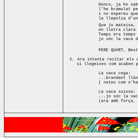
Doncs, ja ho sab
l'he bramulat pe
i no espereu que
la llepolia d'un
Que jo mateixa, 
en lletra clara 
Temps era temps 
jo sóc la vaca d
PERE QUART,
Best
3.
Ara intenta recitar els 
si llegeixes com acaben 
La vaca cega:
...brandant llàn
( notes com s'h
La vaca suïssa:
...jo sóc la vac
(ara amb força, 