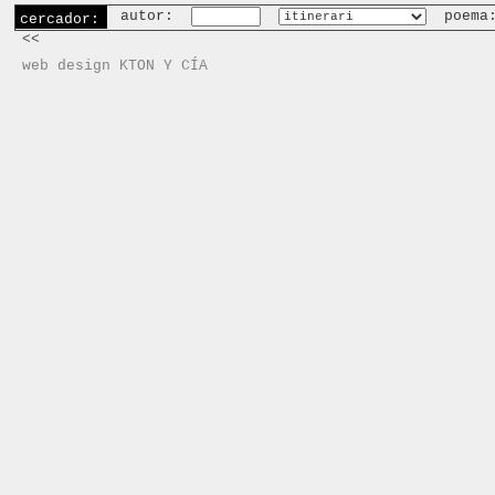
autor:
poema
cercador:
<<
web design KTON Y CÍA