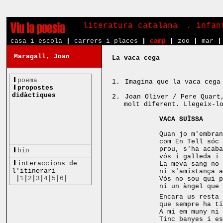
literatura catalana
. infa
casa i escola
|
carrers i places
|
camp
|
zoo
|
mar
|
Maragall, Joan
La vaca cega
poema
1.
Imagina que la vaca cega
propostes
didàctiques
2.
Joan Oliver / Pere Quart
molt diferent. Llegeix-l
VACA SUÏSSA
Quan jo m'embran
com En Tell sóc 
prou, s'ha acaba
bio
vós i galleda i 
interaccions de
La meva sang no 
l'itinerari
ni s'amistança a
|
1
|
2
|
3
|
4
|
5
|
6
|
Vós no sou qui p
ni un àngel que 
Encara us resta
que sempre ha ti
A mi em muny ni 
Tinc banyes i es