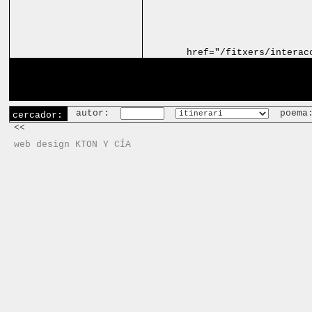
href="/fitxers/interac
autor:
poema
cercador:
<<
web design KTON Y CÍA