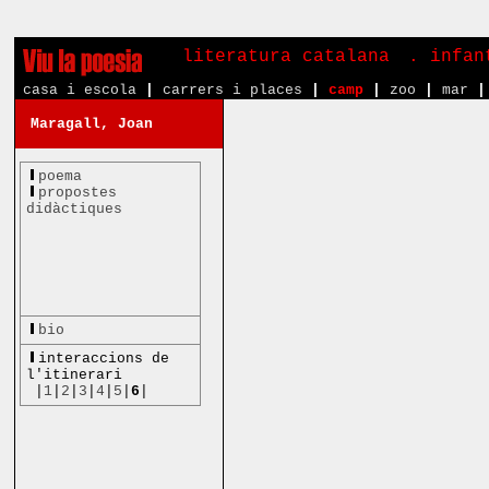
literatura catalana
. infa
casa i escola
|
carrers i places
|
camp
|
zoo
|
mar
|
Maragall, Joan
poema
propostes
didàctiques
bio
interaccions de
l'itinerari
|
1
|
2
|
3
|
4
|
5
|
6
|