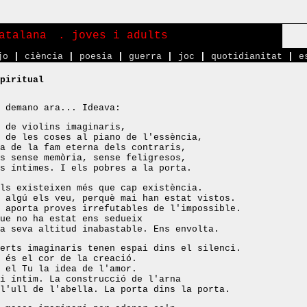
atalana
. joves i adults
jo
|
ciència
|
poesia
|
guerra
|
joc
|
quotidianitat
|
e
piritual
 demano ara... Ideava:
 de violins imaginaris,
 de les coses al piano de l'essència,
a de la fam eterna dels contraris,
s sense memòria, sense feligresos,
s íntimes. I els pobres a la porta.
ls existeixen més que cap existència.
 algú els veu, perquè mai han estat vistos.
 aporta proves irrefutables de l'impossible.
ue no ha estat ens sedueix
a seva altitud inabastable. Ens envolta.
erts imaginaris tenen espai dins el silenci.
 és el cor de la creació.
 el Tu la idea de l'amor.
i íntim. La construcció de l'arna
l'ull de l'abella. La porta dins la porta.