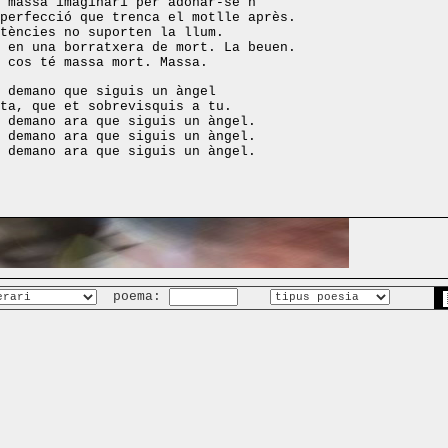
 massa imaginari per adonar-se'n
perfecció que trenca el motlle après.
tències no suporten la llum.
 en una borratxera de mort. La beuen.
 cos té massa mort. Massa.
 demano que siguis un àngel
ta, que et sobrevisquis a tu.
 demano ara que siguis un àngel.
 demano ara que siguis un àngel.
 demano ara que siguis un àngel.
poema: