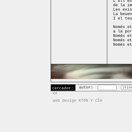
L'ull és
de la im
Les exis
La beuen
I el teu
Només et
a la por
Només et
Només et
Només et
autor:
cercador:
<<
web design KTON Y CÍA