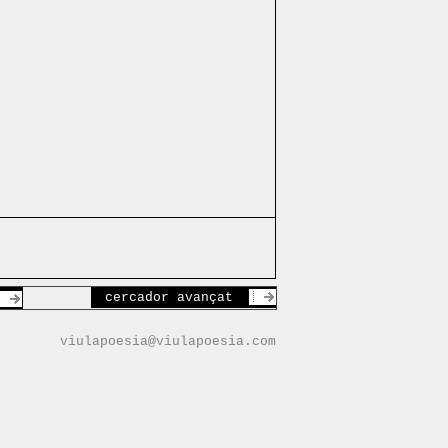
cercador avançat
viulapoesia@viulapoesia.com