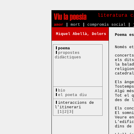
literatura c
amor
|
mort
|
compromís social
|
Miquel Abellà, Dolors
Poema es
Només et
poema
propostes
concerts
didàctiques
els dits
la balad
religion
catedral
Els ànge
Tostemps
bio
Algú més
el poeta diu
Tot el q
des de l
interaccions de
l'itinerari
Els conc
|
1
|
2
|
3
|
El somni
Veure en
L'edific
dins de 