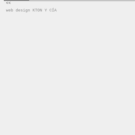
<<
web design KTON Y CÍA