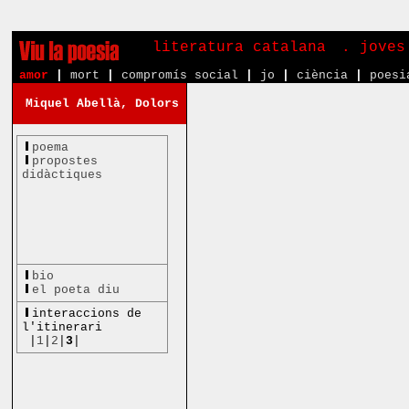
literatura catalana
. joves
amor
|
mort
|
compromís social
|
jo
|
ciència
|
poesi
Miquel Abellà, Dolors
poema
propostes
didàctiques
bio
el poeta diu
interaccions de
l'itinerari
|
1
|
2
|
3
|