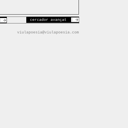
cercador avançat
viulapoesia@viulapoesia.com