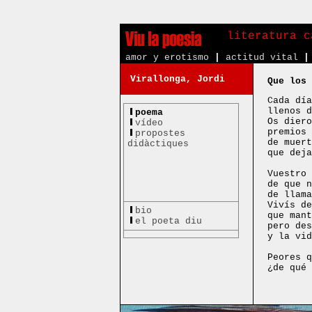
literatura c
amor y erotismo
|
actitud vital
|
Virallonga, Jordi
Que los 
Cada día
llenos d
poema
Os diero
vídeo
premios 
propostes
de muert
didàctiques
que deja
Vuestro 
de que n
de llama
Vivís de
bio
que mant
el poeta diu
pero des
y la vid
Peores q
¿de qué 