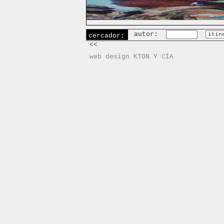
autor:
cercador:
<<
web design KTON Y CÍA