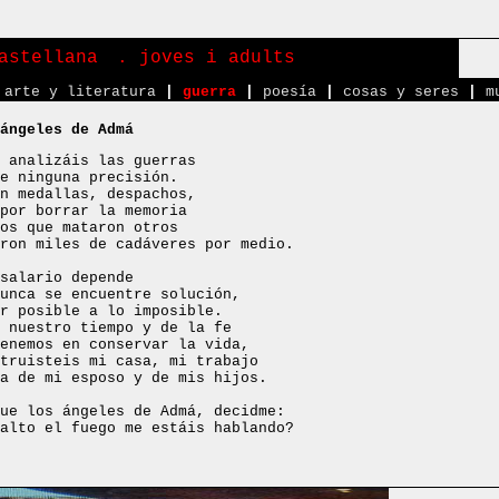
astellana
. joves i adults
arte y literatura
|
guerra
|
poesía
|
cosas y seres
|
m
ángeles de Admá
 analizáis las guerras
e ninguna precisión.
n medallas, despachos,
por borrar la memoria
os que mataron otros
ron miles de cadáveres por medio.
salario depende
unca se encuentre solución,
r posible a lo imposible.
 nuestro tiempo y de la fe
enemos en conservar la vida,
truisteis mi casa, mi trabajo
a de mi esposo y de mis hijos.
ue los ángeles de Admá, decidme:
alto el fuego me estáis hablando?