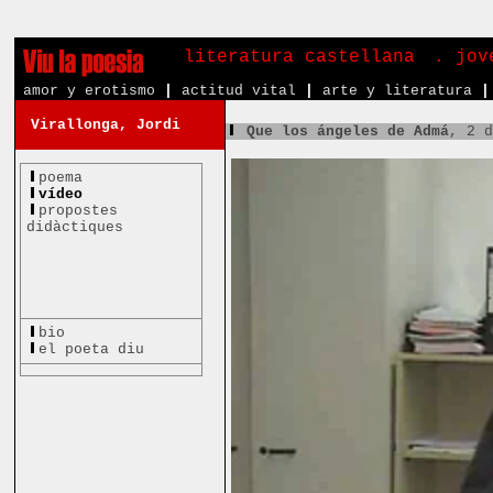
literatura castellana
. jov
amor y erotismo
|
actitud vital
|
arte y literatura
|
Virallonga, Jordi
Que los ángeles de Admá
, 2 
poema
vídeo
propostes
didàctiques
bio
el poeta diu