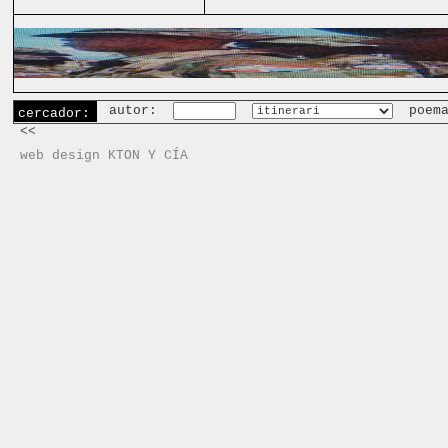
autor:
poem
cercador:
<<
web design KTON Y CÍA