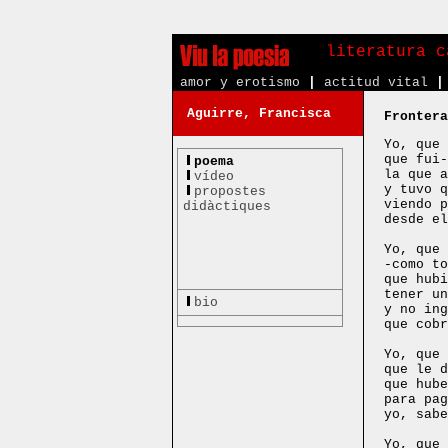
literatura c
amor y erotismo
|
actitud vital
|
Aguirre, Francisca
Frontera
Yo, que 
que fui-
poema
la que a
vídeo
y tuvo q
propostes
viendo p
didàctiques
desde el
Yo, que 
-como to
que hubi
tener un
bio
y no ing
que cobr
Yo, que 
que le d
que hube
para pag
yo, sabe
Yo, que 