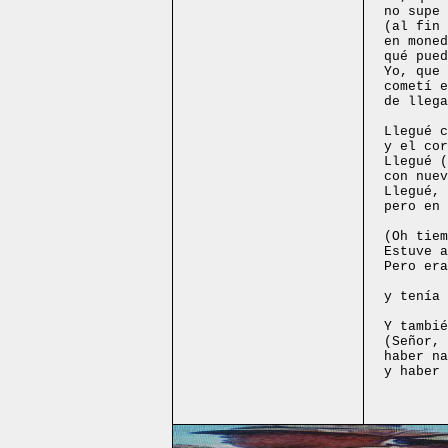
no supe 
(al fin 
en moned
qué pued
Yo, que 
cometí e
de llega
Llegué c
y el cor
Llegué (
con nuev
Llegué, 
pero en 
No
(Oh tiem
Estuve a
Pero era
Yo 
y tenía 
Don 
Y tambié
(Señor, 
haber na
y haber 