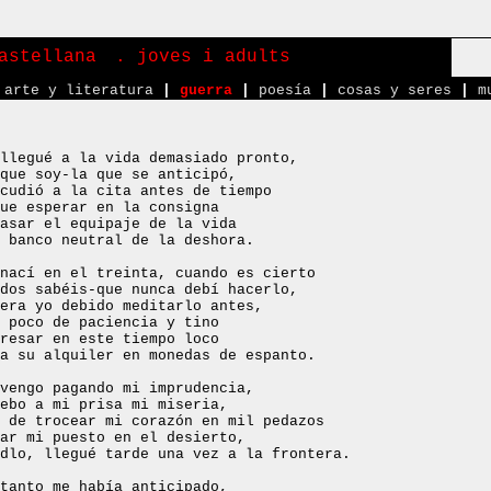
astellana
. joves i adults
arte y literatura
|
guerra
|
poesía
|
cosas y seres
|
m
llegué a la vida demasiado pronto,
que soy-la que se anticipó,
cudió a la cita antes de tiempo
ue esperar en la consigna
asar el equipaje de la vida
 banco neutral de la deshora.
nací en el treinta, cuando es cierto
dos sabéis-que nunca debí hacerlo,
era yo debido meditarlo antes,
 poco de paciencia y tino
resar en este tiempo loco
a su alquiler en monedas de espanto.
vengo pagando mi imprudencia,
ebo a mi prisa mi miseria,
 de trocear mi corazón en mil pedazos
ar mi puesto en el desierto,
dlo, llegué tarde una vez a la frontera.
tanto me había anticipado,