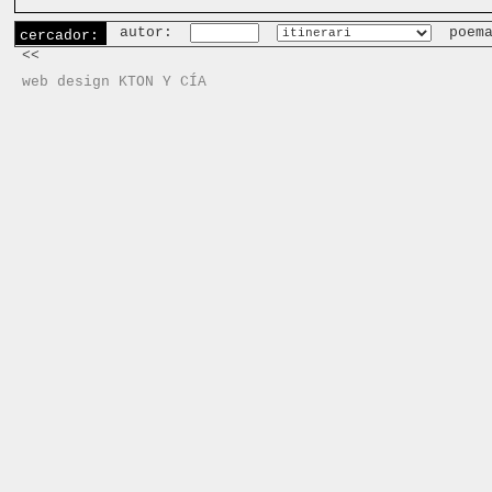
autor:
poem
cercador:
<<
web design KTON Y CÍA