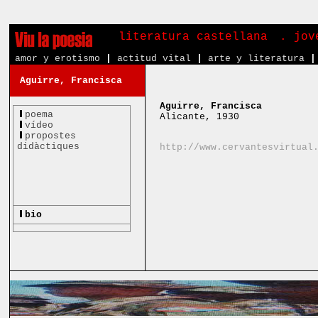
literatura castellana
. jov
amor y erotismo
|
actitud vital
|
arte y literatura
|
Aguirre, Francisca
Aguirre, Francisca
poema
Alicante, 1930
vídeo
propostes
didàctiques
http://www.cervantesvirtual
bio