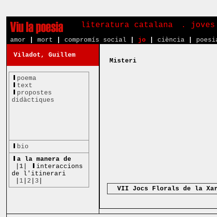
literatura catalana
. joves
amor
|
mort
|
compromís social
|
jo
|
ciència
|
poesi
Viladot, Guillem
Misteri
poema
text
propostes
didàctiques
bio
a la manera de
|
1
|
interaccions
de l'itinerari
|
1
|
2
|
3
|
VII Jocs Florals de la Xa