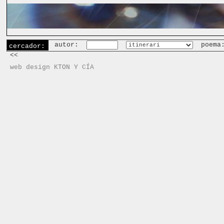
autor:
poema
cercador:
<<
web design KTON Y CÍA