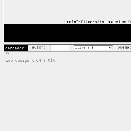
href="/fitxers/interaccions/
autor:
poema
cercador:
<<
web design KTON Y CÍA