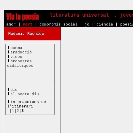
literatura universal
. jove
amor
|
mort
|
compromís social
|
jo
|
ciència
|
poesi
Madani, Rachida
poema
traducció
vídeo
propostes
didàctiques
bio
el poeta diu
interaccions de
l'itinerari
|
1
|
2
|
3
|