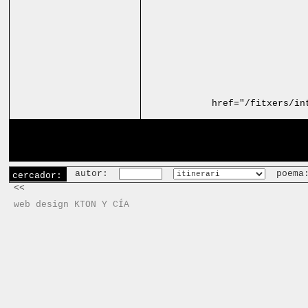
href="/fitxers/in
autor:
poema
cercador:
<<
web design KTON Y CÍA