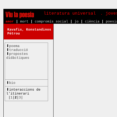
literatura universal
. jove
amor
|
mort
|
compromís social
|
jo
|
ciència
|
poesi
Kavafis, Konstandinos
Pétrou
poema
traducció
propostes
didàctiques
bio
interaccions de
l'itinerari
|
1
|
2
|
3
|