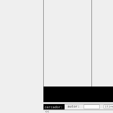
autor:
cercador:
<<