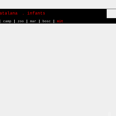
atalana
. infants
|
camp
|
zoo
|
mar
|
bosc
|
nit