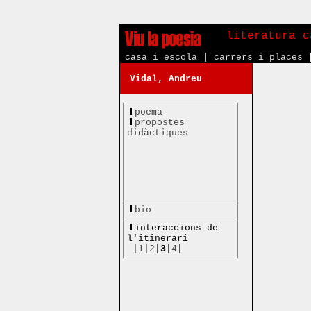
literatura c
casa i escola
|
carrers i places
Vidal, Andreu
poema
propostes
didàctiques
bio
interaccions de
l'itinerari
|
1
|
2
|
3
|
4
|