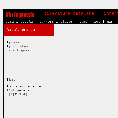
literatura catalana
. infa
casa i escola
|
carrers i places
|
camp
|
zoo
|
mar
|
Vidal, Andreu
poema
propostes
didàctiques
bio
interaccions de
l'itinerari
|
1
|
2
|
3
|
4
|