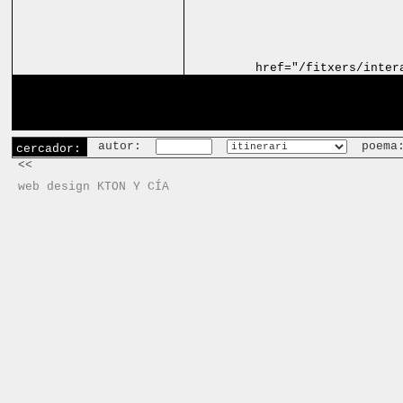
href="/fitxers/inter
autor:
poema
cercador:
<<
web design KTON Y CÍA