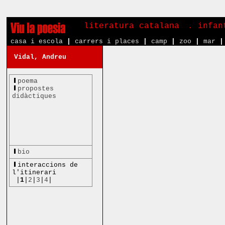
literatura catalana
. infa
casa i escola
|
carrers i places
|
camp
|
zoo
|
mar
|
Vidal, Andreu
poema
propostes
didàctiques
bio
interaccions de
l'itinerari
|
1
|
2
|
3
|
4
|