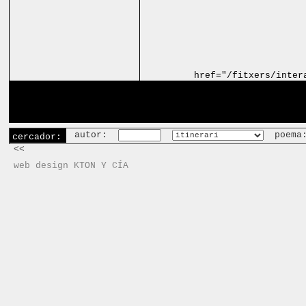
href="/fitxers/inter
autor:
poema
cercador:
<<
web design KTON Y CÍA