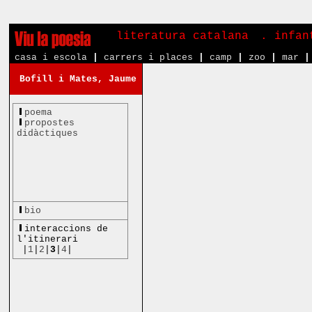
literatura catalana
. infa
casa i escola
|
carrers i places
|
camp
|
zoo
|
mar
|
Bofill i Mates, Jaume
poema
propostes
didàctiques
bio
interaccions de
l'itinerari
|
1
|
2
|
3
|
4
|