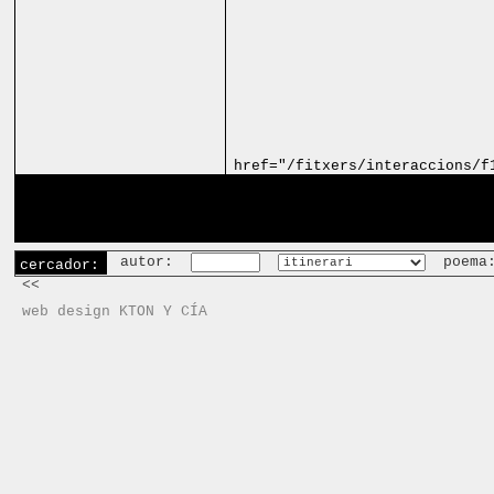
href="/fitxers/interaccions/f
autor:
poema
cercador:
<<
web design KTON Y CÍA