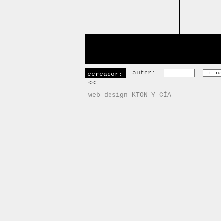
autor:
cercador:
<<
web design KTON Y CÍA