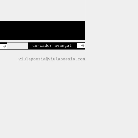
cercador avançat
viulapoesia@viulapoesia.com