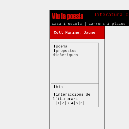
literatura c
casa i escola
|
carrers i places
Coll Mariné, Jaume
poema
propostes
didàctiques
bio
interaccions de
l'itinerari
|
1
|
2
|
3
|
4
|
5
|
6
|