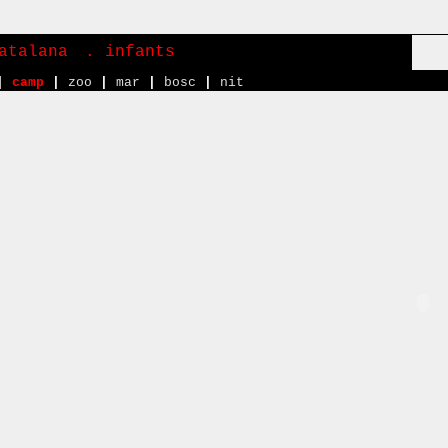
atalana
. infants
|
camp
|
zoo
|
mar
|
bosc
|
nit