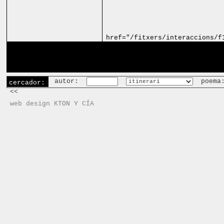
href="/fitxers/interaccions/f
autor:
poema
cercador:
<<
web design KTON Y CÍA