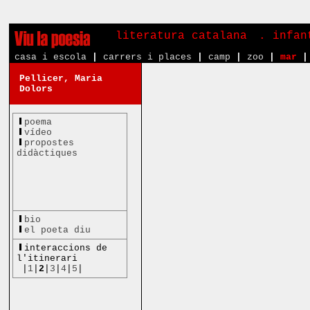
literatura catalana
. infa
casa i escola
|
carrers i places
|
camp
|
zoo
|
mar
|
Pellicer, Maria
Dolors
poema
vídeo
propostes
didàctiques
bio
el poeta diu
interaccions de
l'itinerari
|
1
|
2
|
3
|
4
|
5
|