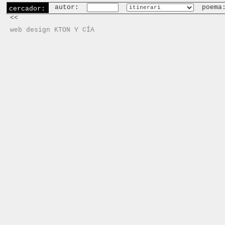
autor:
poema
cercador:
<<
web design KTON Y CÍA