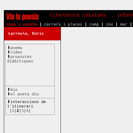
literatura catalana
. infa
casa i escola
|
carrers i places
|
camp
|
zoo
|
mar
|
Larreula, Enric
poema
vídeo
propostes
didàctiques
bio
el poeta diu
interaccions de
l'itinerari
|
1
|
2
|
3
|
4
|