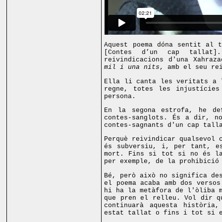
Aquest poema dóna sentit al 
[Contes d’un cap tallat]
reivindicacions d'una Xahraz
mil i una nits
, amb el seu re
Ella li canta les veritats a 
regne, totes les injustícies
persona.
En la segona estrofa, he de
contes-sanglots. És a dir, n
contes-sagnants d'un cap tall
Perquè reivindicar qualsevol 
és subversiu, i, per tant, e
mort. Fins si tot si no és l
per exemple, de la prohibició
Bé, però això no significa de
el poema acaba amb dos versos
hi ha la metàfora de l'òliba 
que pren el relleu. Vol dir q
continuarà aquesta història
estat tallat o fins i tot si 