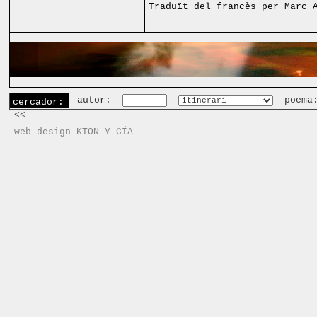
Traduït del francès per Marc 
autor:
poema
cercador:
<<
web design KTON Y CÍA