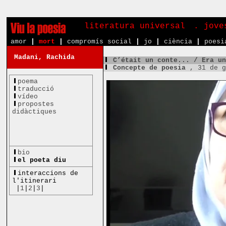
literatura universal
. jove
amor
|
mort
|
compromís social
|
jo
|
ciència
|
poesi
Madani, Rachida
C’était un conte... / Era u
Concepte de poesia
, 31 de 
poema
traducció
vídeo
propostes
didàctiques
bio
el poeta diu
interaccions de
l'itinerari
|
1
|
2
|
3
|