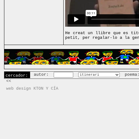
He creat un llibre que es tit
petit, per regalar-lo a
la ge
autor:
poema
cercador:
<<
web design KTON Y CÍA