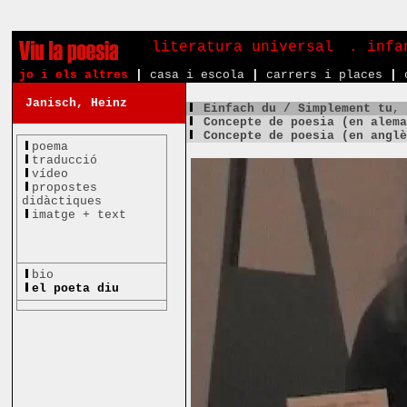
literatura universal
. inf
jo i els altres
|
casa i escola
|
carrers i places
|
Janisch, Heinz
Einfach du / Simplement tu
,
Concepte de poesia (en alem
Concepte de poesia (en angl
poema
traducció
vídeo
propostes
didàctiques
imatge + text
bio
el poeta diu