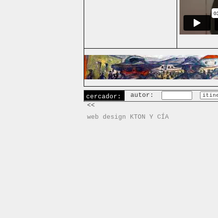
autor:
cercador:
<<
web design KTON Y CÍA