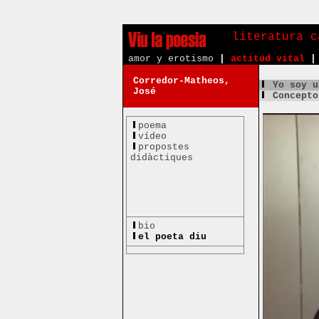
literatura c
amor y erotismo
|
actitud vital
|
Corredor-Matheos,
Yo soy u
José
Concepto
poema
vídeo
propostes
didàctiques
bio
el poeta diu