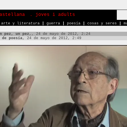
astellana
. joves i adults
arte y literatura
|
guerra
|
poesía
|
cosas y seres
|
m
n pez, un pez,
, 24 de mayo de 2012, 2:24
 de poesía
, 24 de mayo de 2012, 2:49