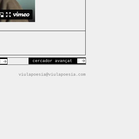
cercador avançat
viulapoesia@viulapoesia.com