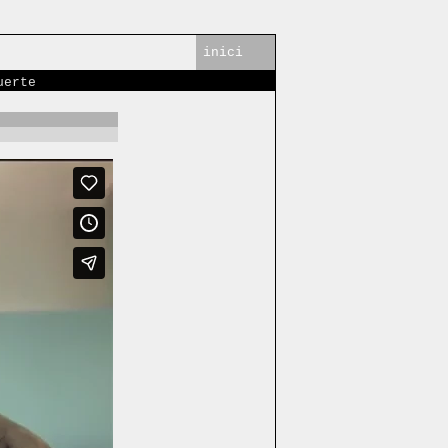
inici
uerte