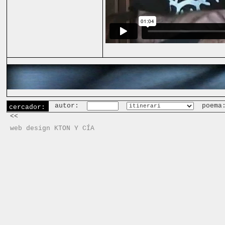
autor:
poema
cercador:
<<
web design KTON Y CÍA