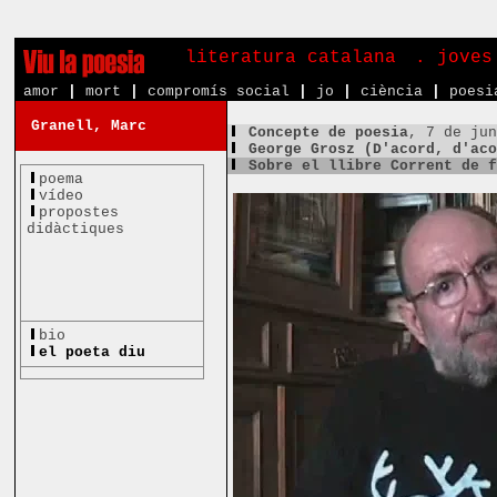
literatura catalana
. joves
amor
|
mort
|
compromís social
|
jo
|
ciència
|
poesi
Granell, Marc
Concepte de poesia
, 7 de ju
George Grosz (D'acord, d'ac
Sobre el llibre Corrent de 
poema
vídeo
propostes
didàctiques
bio
el poeta diu