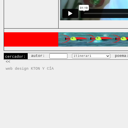
autor:
poema
cercador:
<<
web design KTON Y CÍA