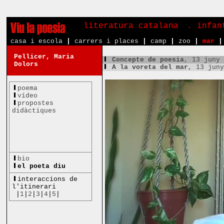
literatura catalana
. infa
casa i escola
|
carrers i places
|
camp
|
zoo
|
mar
|
Pellicer, Maria
Concepte de poesia
, 13 juny
Dolors
A la voreta del mar
, 13 jun
poema
vídeo
propostes
didàctiques
bio
el poeta diu
interaccions de
l'itinerari
|
1
|
2
|
3
|
4
|
5
|