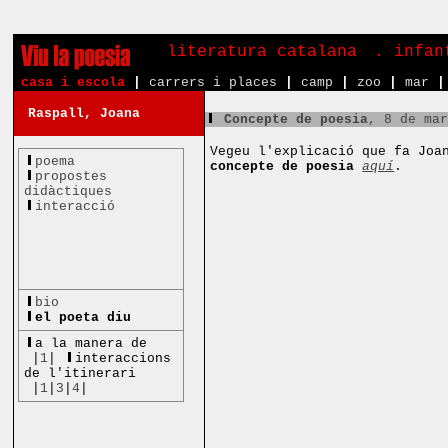
literatura catalana
. infa
casa i escola
|
carrers i places
|
camp
|
zoo
|
mar
|
Raspall, Joana
Concepte de poesia
, 8 de ma
Vegeu l'explicació que fa Joa
poema
concepte de poesia
aquí
.
propostes
didàctiques
interacció
bio
el poeta diu
a la manera de
|
1
|
interaccions
de l'itinerari
|
1
|
3
|
4
|