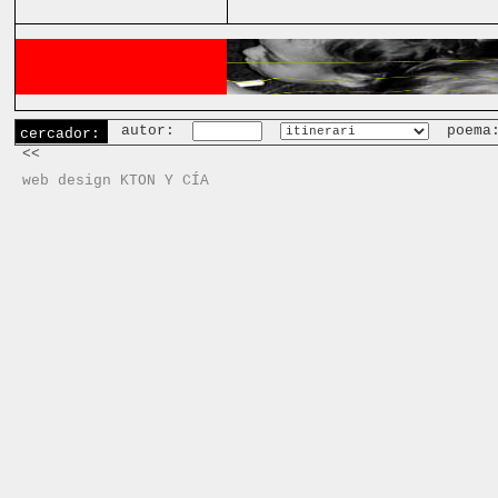
autor:
poema
cercador:
<<
web design KTON Y CÍA