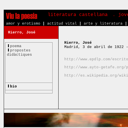
literatura castellana
. jov
amor y erotismo
|
actitud vital
|
arte y literatura
|
Hierro, José
Hierro, José
poema
Madrid, 3 de abril de 1922 
propostes
didàctiques
http://www.epdlp.com/escrit
http://www.ayto-getafe.org/
http://es.wikipedia.org/wik
bio