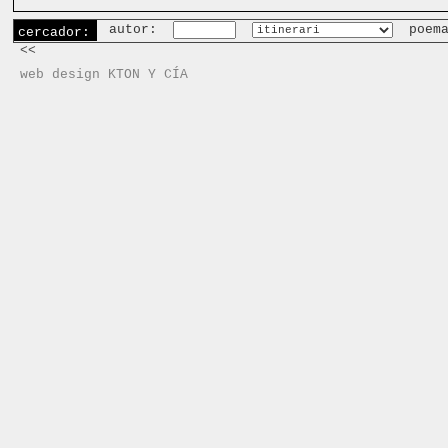
autor:
poem
cercador:
<<
web design KTON Y CÍA