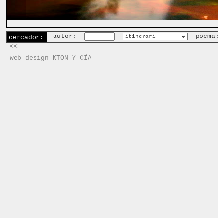
autor:
poema
cercador:
<<
web design KTON Y CÍA