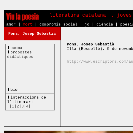
literatura catalana
. joves
amor
|
mort
|
compromís social
|
jo
|
ciència
|
poesi
Pons, Josep Sebastià
Pons, Josep Sebastià
poema
Illa (Rosselló), 5 de novem
propostes
didàctiques
http://www.escriptors.com/a
bio
interaccions de
l'itinerari
|
1
|
2
|
3
|
4
|