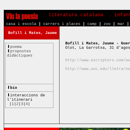
literatura catalana
. infa
casa i escola
|
carrers i places
|
camp
|
zoo
|
mar
|
Bofill i Mates, Jaume
Bofill i Mates, Jaume - Gue
poema
Olot, La Garrotxa, 31 d'ago
propostes
didàctiques
http://www.escriptors.com/a
http://www.uoc.edu/lletra/n
bio
interaccions de
l'itinerari
|
1
|
2
|
3
|
4
|