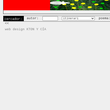
autor:
poema
cercador:
<<
web design KTON Y CÍA