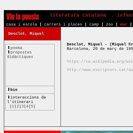
literatura catalana
. infa
casa i escola
|
carrers i places
|
camp
|
zoo
|
mar
|
Desclot, Miquel
Desclot, Miquel - (Miquel C
poema
Barcelona, 20 de març de 19
propostes
didàctiques
https://ca.wikipedia.org/wi
http://www.escriptors.cat/a
bio
interaccions de
l'itinerari
|
1
|
2
|
3
|
4
|
5
|