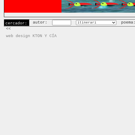
autor:
poema
cercador:
<<
web design KTON Y CÍA