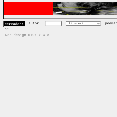
autor:
poema
cercador:
<<
web design KTON Y CÍA