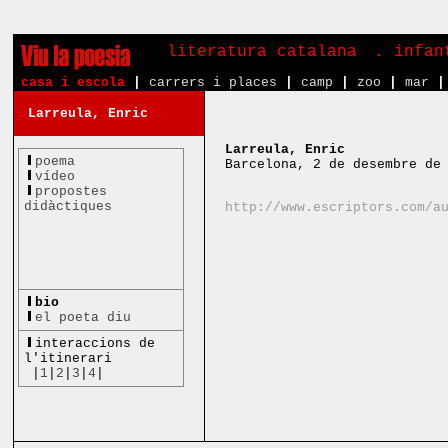
literatura catalana
. infa
casa i escola
|
carrers i places
|
camp
|
zoo
|
mar
|
Larreula, Enric
Larreula, Enric
poema
Barcelona, 2 de desembre de
vídeo
propostes
didàctiques
http://www.escriptors.com/a
bio
el poeta diu
interaccions de
l'itinerari
|
1
|
2
|
3
|
4
|