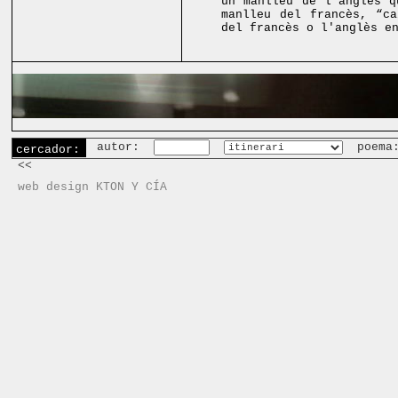
un manlleu de l'anglès q
manlleu del francès, “ca
del francès o l'anglès e
autor:
poema
cercador:
<<
web design KTON Y CÍA