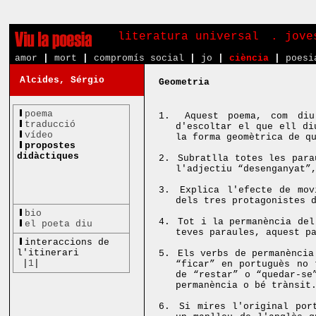
literatura universal
. jove
amor
|
mort
|
compromís social
|
jo
|
ciència
|
poesi
Alcides, Sérgio
Geometria
poema
1.
Aquest poema, com diu
traducció
d'escoltar el que ell di
vídeo
la forma geomètrica de q
propostes
didàctiques
2.
Subratlla totes les para
l'adjectiu “desenganyat”
3.
Explica l'efecte de mov
dels tres protagonistes 
bio
4.
Tot i la permanència del
el poeta diu
teves paraules, aquest p
interaccions de
l'itinerari
5.
Els verbs de permanència
|
1
|
“ficar” en portuguès no 
de “restar” o “quedar-se
permanència o bé trànsit
6.
Si mires l'original por