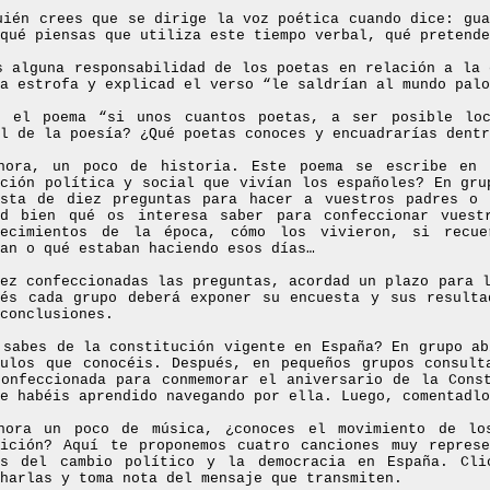
uién crees que se dirige la voz poética cuando dice: gua
qué piensas que utiliza este tiempo verbal, qué pretende
s alguna responsabilidad de los poetas en relación a la 
a estrofa y explicad el verso “le saldrían al mundo palo
e el poema “si unos cuantos poetas, a ser posible loc
l de la poesía? ¿Qué poetas conoces y encuadrarías dentr
hora, un poco de historia. Este poema se escribe en 
ación política y social que vivían los españoles? En gru
esta de diez preguntas para hacer a vuestros padres o 
ad bien qué os interesa saber para confeccionar vuest
tecimientos de la época, cómo los vivieron, si recue
an o qué estaban haciendo esos días…
vez confeccionadas las preguntas, acordad un plazo para 
ués cada grupo deberá exponer su encuesta y sus result
conclusiones.
 sabes de la constitución vigente en España? En grupo ab
culos que conocéis. Después, en pequeños grupos consul
confeccionada para conmemorar el aniversario de la Cons
e habéis aprendido navegando por ella. Luego, comentadlo
hora un poco de música, ¿conoces el movimiento de lo
sición? Aquí te proponemos cuatro canciones muy repres
os del cambio político y la democracia en España. Cli
harlas y toma nota del mensaje que transmiten.