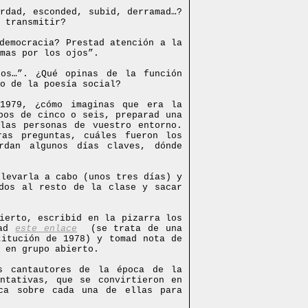
rdad, esconded, subid, derramad…?
 transmitir?
democracia? Prestad atención a la
mas por los ojos”.
os…”. ¿Qué opinas de la función
o de la poesía social?
1979, ¿cómo imaginas que era la
pos de cinco o seis, preparad una
las personas de vuestro entorno.
ras preguntas, cuáles fueron los
rdan algunos días claves, dónde
llevarla a cabo (unos tres días) y
ados al resto de la clase y sacar
ierto, escribid en la pizarra los
tad
este enlace
(se trata de una
titución de 1978) y tomad nota de
 en grupo abierto.
s cantautores de la época de la
entativas, que se convirtieron en
ca sobre cada una de ellas para