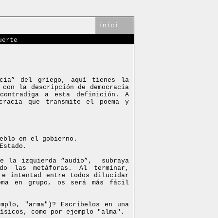
inici
uerte
acia” del griego, aquí tienes la
 con la descripción de democracia
contradiga a esta definición.
A
cracia que transmite el poema y
eblo en el gobierno.
Estado.
e la izquierda “audio”,
subraya
odo las metáforas. Al terminar,
 e intentad entre todos dilucidar
ema en grupo, os será más fácil
mplo, "arma")? Escríbelos en una
ísicos, como por ejemplo "alma".