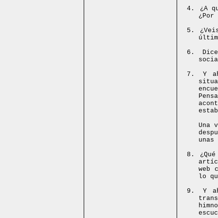
4.
¿A q
¿Por 
5.
¿Vei
últim
6.
Dic
socia
7.
Y a
situ
encu
Pens
acon
estab
Una 
desp
unas 
8.
¿Qué
artí
web 
lo qu
9.
Y a
tran
himn
escuc