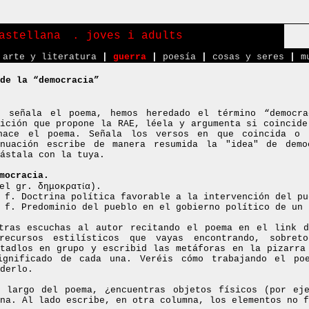
astellana
. joves i adults
arte y literatura
|
guerra
|
poesía
|
cosas y seres
|
m
de la “democracia”
o señala el poema, hemos heredado el término “democr
nición que propone la RAE, léela y argumenta si coincide
hace el poema. Señala los versos en que coincida o 
inuación escribe de manera resumida la "idea" de demo
ástala con la tuya.
mocracia.
ί
el gr. δημοκρατ
α).
.
f
. Doctrina política favorable a la intervención del pu
.
f
. Predominio del pueblo en el gobierno político de un 
tras escuchas al autor recitando el poema en el link d
recursos estilísticos que vayas encontrando, sobret
ntadlos en grupo y escribid las metáforas en la pizarra
ignificado de cada una. Veréis cómo trabajando el po
derlo.
 largo del poema, ¿encuentras objetos físicos (por eje
na. Al lado escribe, en otra columna, los elementos no f