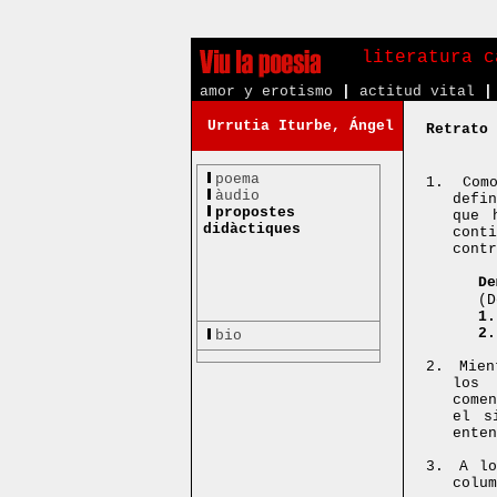
literatura c
amor y erotismo
|
actitud vital
|
Urrutia Iturbe, Ángel
Retrato 
poema
1.
Com
àudio
defi
propostes
que 
didàctiques
cont
contr
De
(D
1
2
bio
2.
Mien
los 
come
el s
enten
3.
A lo
colum