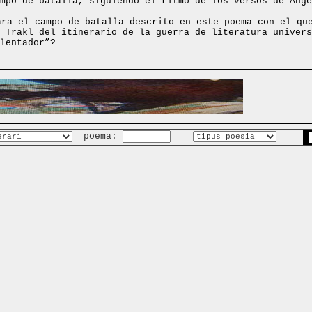
mpo de batalla, siguiendo el ritmo de los versos de Ánge
ara el campo de batalla descrito en este poema con el qu
 Trakl del itinerario de la guerra de literatura univers
lentador”?
poema: