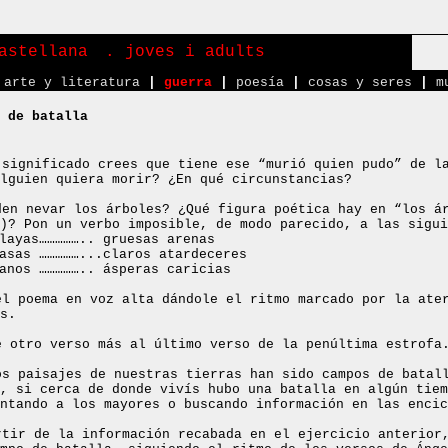
astellana
. joves i adults
arte y literatura
|
guerra
|
poesía
|
cosas y seres
|
m
 de batalla
 significado crees que tiene ese “murió quien pudo” de l
lguien quiera morir? ¿En qué circunstancias?
den nevar los árboles? ¿Qué figura poética hay en “los á
)? Pon un verbo imposible, de modo parecido, a las sigui
layas…………….. gruesas arenas
asas ……………...claros atardeceres
anos …………….. ásperas caricias
el poema en voz alta dándole el ritmo marcado por la ate
s.
e otro verso más al último verso de la penúltima estrofa
os paisajes de nuestras tierras han sido campos de batal
, si cerca de donde vivís hubo una batalla en algún tiem
ntando a los mayores o buscando información en las encic
rtir de la información recabada en el ejercicio anterior