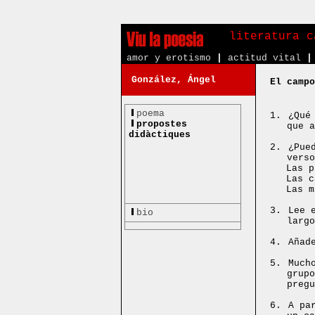
literatura c
amor y erotismo
|
actitud vital
|
González, Ángel
El campo
poema
1.
¿Qué
propostes
que a
didàctiques
2.
¿Pue
verso
Las p
Las c
Las m
3.
Lee 
bio
largo
4.
Añad
5.
Much
grupo
pregu
6.
A pa