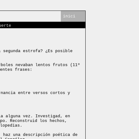
inici
uerte
a segunda estrofa? ¿Es posible
rboles nevaban lentos frutos (11º
entes frases:
rnancia entre versos cortos y
.
la alguna vez. Investigad, en
po. Reconstruid los hechos,
lopedias.
, haz una descripción poética de