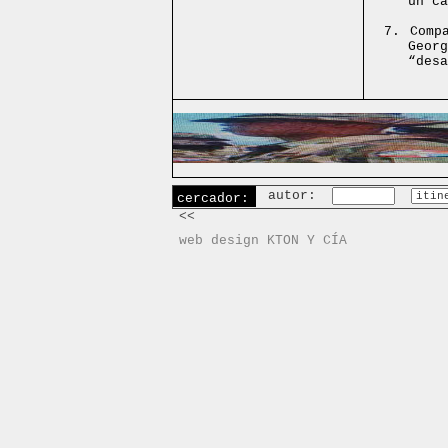
un ca
7.
Comp
Georg
“desa
autor:
cercador:
<<
web design KTON Y CÍA