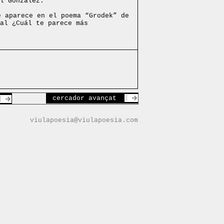
l González.
e aparece en el poema “Grodek” de
al ¿Cuál te parece más
cercador avançat
viulapoesia@viulapoesia.com