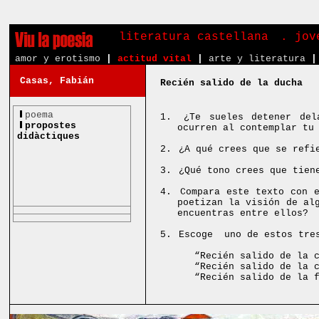
literatura castellana
. jov
amor y erotismo
|
actitud vital
|
arte y literatura
|
Casas, Fabián
Recién salido de la ducha
poema
1.
¿Te sueles detener del
propostes
ocurren al contemplar tu
didàctiques
2.
¿A qué crees que se refi
3.
¿Qué tono crees que tien
4.
Compara este texto con 
poetizan la visión de al
encuentras entre ellos?
5.
Escoge
uno de estos tre
“Recién salido de la 
“Recién salido de la 
“Recién salido de la 