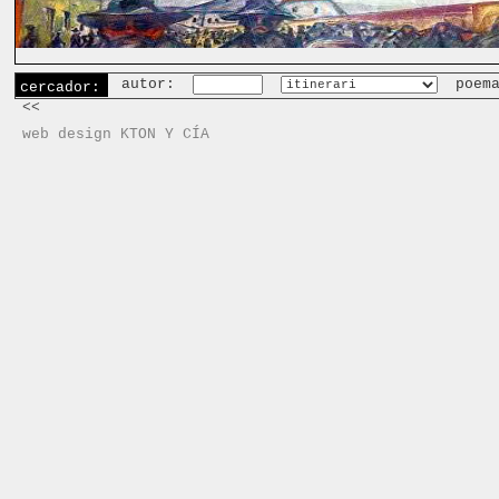
autor:
poem
cercador:
<<
web design KTON Y CÍA