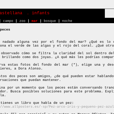
astellana
. infants
|
campo
|
zoo
|
mar
|
bosque
|
noche
peces
s nadado alguna vez por el fondo del mar? ¿Qué es lo 
ona el verde de las algas y el rojo del coral. ¿Qué otro
 observado cómo se filtra la claridad del sol dentro de
 brillando como dos joyas. ¿A qué más les podrías compar
rva estas fotos del fondo del mar (*), elige una y des
ieres, a Dora Alonso.
stos dos peces son amigos, ¿de qué pueden estar hablando
rsaciones que puedan mantener.
ina por un momento que los peces están conversando tran
ador. Busca posibles soluciones para este problema. Expl
la.
 tienes un libro que habla de un pez:
//www.allposters.es/-sp/Pez-arco-iris-y-pequeno-pez-azul