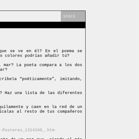
inici
que se ve en él? En el poema se
s colores podrías añadir tú?
l mar? La poeta compara a los dos
ar?
críbela “poéticamente”, imitando,
? Haz una lista de las diferentes
quilamente y caen en la red de un
ícalas al resto de tus compañeros
-Posteres_i314340_.htm