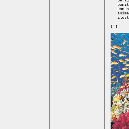
Se t
boni
comp
anim
ilust
(*)