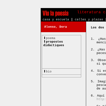
literatura c
casa y escuela
|
calles y plazas
Alonso, Dora
Los dos 
poema
1.
¿Ha
propostes
menci
didàctiques
2.
¿Has
peces
3.
Obse
si qu
4.
Si e
bio
conve
5.
Imag
pesc
de au
6.
Aquí
http: