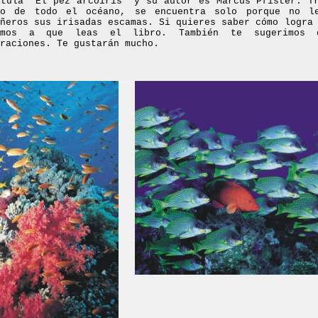
itula “El pez arcoiris” y su autor es Marcus Pfister. T
to de todo el océano, se encuentra solo porque no l
añeros sus irisadas escamas. Si quieres saber cómo logra
amos a que leas el libro. También te sugerimos 
raciones. Te gustarán mucho.