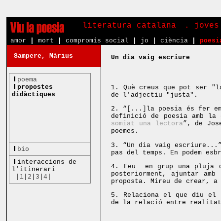
literatura catalana
. joves
amor
|
mort
|
compromís social
|
jo
|
ciència
|
poesi
Sampere, Màrius
Un dia vaig escriure
poema
propostes
1. Què creus que pot ser "l
didàctiques
de l'adjectiu "justa".
2. “[...]la poesia és fer e
definició de poesia amb la 
somiat una lectora
”, de Jos
poemes.
3. “Un dia vaig escriure...
bio
pas del temps. En podem esb
interaccions de
4. Feu en grup una pluja d
l'itinerari
posteriorment, ajuntar amb
|
1
|
2
|
3
|
4
|
proposta. Mireu de crear, a
5. Relaciona el que diu el 
de la relació entre realita