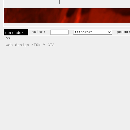
autor:
poema
cercador:
<<
web design KTON Y CÍA