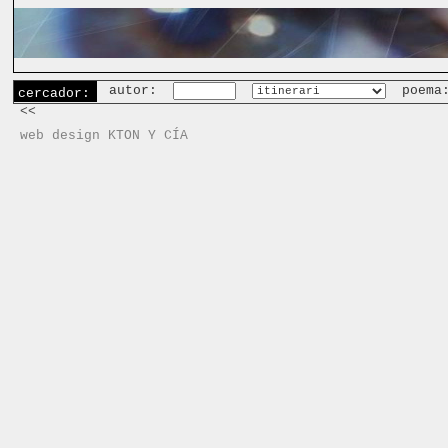
autor:
poema
cercador:
<<
web design KTON Y CÍA