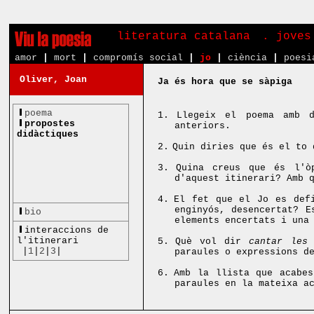
literatura catalana
. joves
amor
|
mort
|
compromís social
|
jo
|
ciència
|
poesi
Oliver, Joan
Ja és hora que se sàpiga
poema
1.
Llegeix el poema amb d
propostes
anteriors.
didàctiques
2.
Quin diries que és el to 
3.
Quina creus que és l'ò
d'aquest itinerari? Amb 
4.
El fet que el Jo es defi
enginyós, desencertat? E
bio
elements encertats i una
interaccions de
l'itinerari
5.
Què vol dir
cantar les 
|
1
|
2
|
3
|
paraules o expressions d
6.
Amb la llista que acabes
paraules en la mateixa a