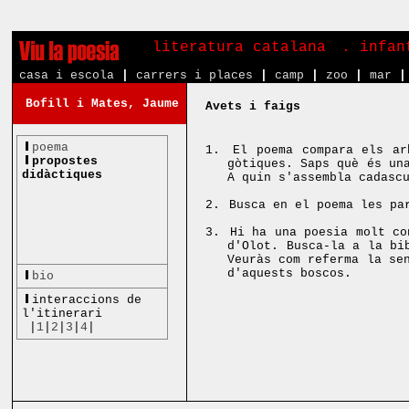
literatura catalana
. infa
casa i escola
|
carrers i places
|
camp
|
zoo
|
mar
|
Bofill i Mates, Jaume
Avets i faigs
poema
1.
El poema compara els ar
propostes
gòtiques. Saps què és un
didàctiques
A quin s'assembla cadasc
2.
Busca en el poema les pa
3.
Hi ha una poesia molt co
d'Olot. Busca-la a la bi
Veuràs com referma la se
d'aquests boscos.
bio
interaccions de
l'itinerari
|
1
|
2
|
3
|
4
|