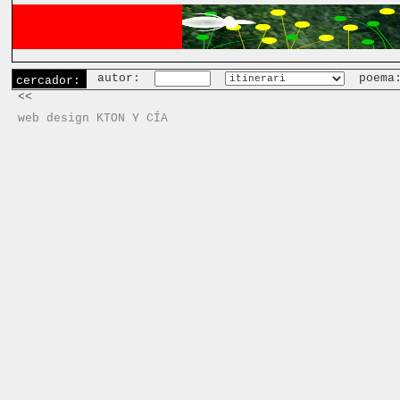
autor:
poema
cercador:
<<
web design KTON Y CÍA