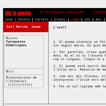
literatura catalana
. infa
casa i escola
|
carrers i places
|
camp
|
zoo
|
mar
|
Coll Mariné, Jaume
L’ocell
poema
propostes
1. El poema planteja un fet
didàctiques
tot seguit marxa. En quin m
2. Per parelles, trieu qua
mots. Ni el to ni l’escena 
cop el tingueu, llegiu-lo a
3. El poema està escrit de
l’últim vers. Reescriu de m
bio
4. Com ens diu Ulisses, el
interaccions de
interpretes l’últim vers de
l'itinerari
|
1
|
2
|
3
|
4
|
5
|
6
|
5. Fes un cal·ligrama amb l