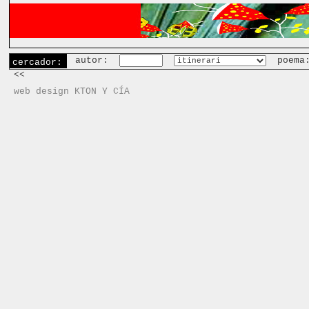
autor:
poema
cercador:
<<
web design KTON Y CÍA