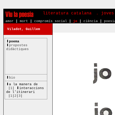
literatura catalana
. joves
amor
|
mort
|
compromís social
|
jo
|
ciència
|
poesi
Viladot, Guillem
poema
propostes
didàctiques
bio
a la manera de
|
1
|
interaccions
de l'itinerari
|
1
|
2
|
3
|