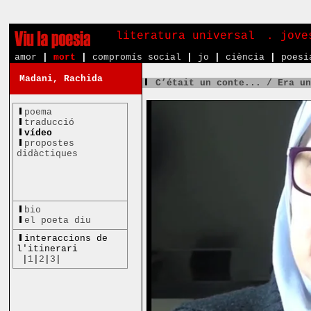
literatura universal
. jove
amor
|
mort
|
compromís social
|
jo
|
ciència
|
poesi
Madani, Rachida
C’était un conte... / Era u
poema
traducció
vídeo
propostes
didàctiques
bio
el poeta diu
interaccions de
l'itinerari
|
1
|
2
|
3
|