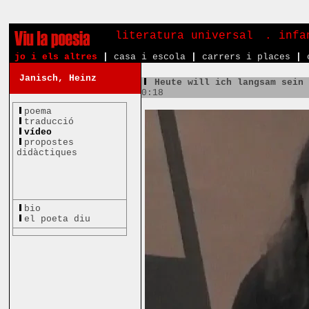
literatura universal
. inf
jo i els altres
|
casa i escola
|
carrers i places
|
Janisch, Heinz
Heute will ich langsam sein
0:18
poema
traducció
vídeo
propostes
didàctiques
bio
el poeta diu