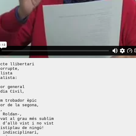
ecte llibertari
corrupte,
alista
ialista:
tor general
rdia Civil,
im trobador èpic
tor de la segona,
a,
e Roldan-,
evat al grau més sublim
a d’allò vist i no vist
vistiplau de ningú!
a indisciplinari,