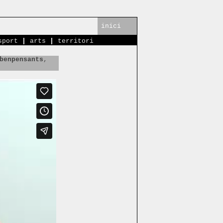
inici
sport
|
arts
|
territori
benpensants
,