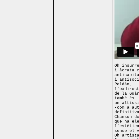
Oh insurr
i àcrata 
anticapit
i antisoc
Roldán,
l'exdirec
de la Guà
també és
un altíss
-com a au
definitiv
Chanson d
que ha el
l'estètic
sense el 
Oh artist