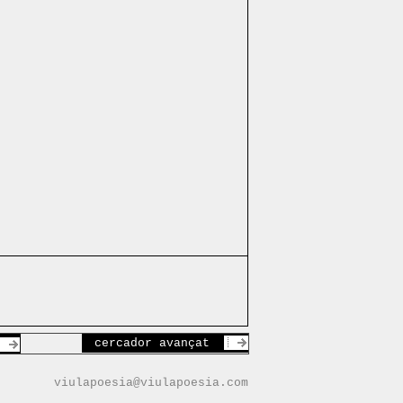
cercador avançat
viulapoesia@viulapoesia.com