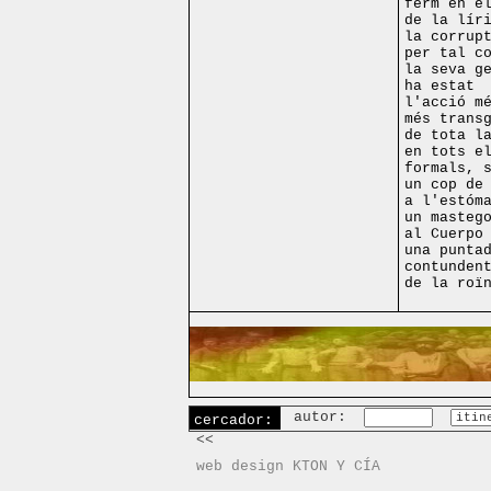
ferm en e
de la lír
la corrup
per tal c
la seva g
ha estat
l'acció m
més trans
de tota l
en tots e
formals, 
un cop de
a l'estóm
un masteg
al Cuerpo
una punta
contunden
de la roï
autor:
cercador:
<<
web design KTON Y CÍA