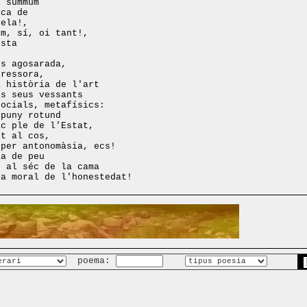
l súmmum
ica de
tela!,
om, sí, oi tant!,
esta
és agosarada,
gressora,
a història de l'art
ls seus vessants
socials, metafísics:
 puny rotund
ac ple de l'Estat,
ot al cos,
 per antonomàsia, ecs!
da de peu
t al séc de la cama
na moral de l'honestedat!
poema: