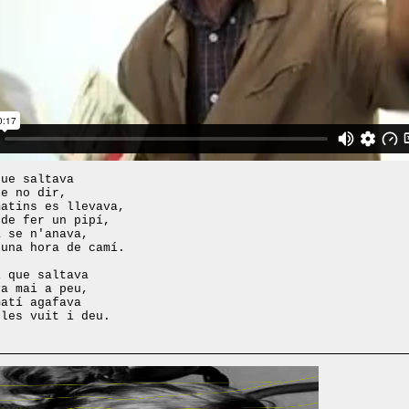
que saltava
de no dir,
matins es llevava,
 de fer un pipí,
a se n'anava,
 una hora de camí.
i que saltava
va mai a peu,
matí agafava
 les vuit i deu.