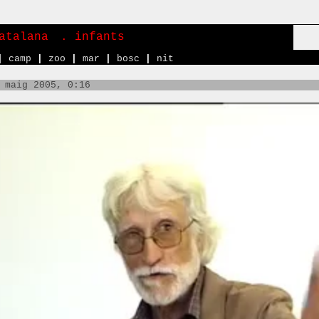
atalana
. infants
|
camp
|
zoo
|
mar
|
bosc
|
nit
 maig 2005, 0:16