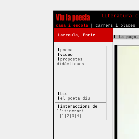
literatura c
casa i escola
|
carrers i places
Larreula, Enric
La puça
,
poema
vídeo
propostes
didàctiques
bio
el poeta diu
interaccions de
l'itinerari
|
1
|
2
|
3
|
4
|