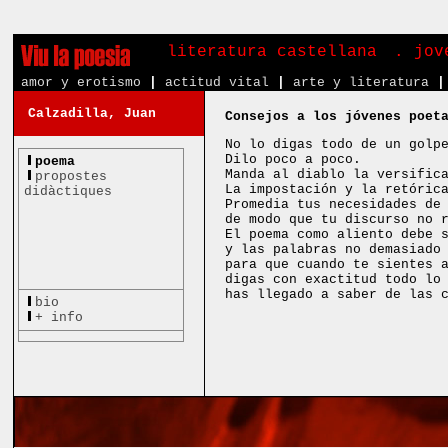
literatura castellana
. jov
amor y erotismo
|
actitud vital
|
arte y literatura
|
Calzadilla, Juan
Consejos a los jóvenes poet
No lo digas todo de un golp
Dilo poco a poco.
poema
Manda al diablo la versific
propostes
La impostación y la retóric
didàctiques
Promedia tus necesidades de
de modo que tu discurso no 
El poema como aliento debe 
y las palabras no demasiado
para que cuando te sientes 
digas con exactitud todo lo
has llegado a saber de las 
bio
+ info