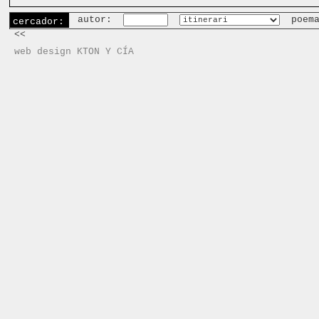
autor:
poem
cercador:
<<
web design KTON Y CÍA