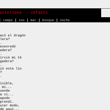
astellana
. infants
|
campo
|
zoo
|
mar
|
bosque
|
noche
acó el dragón
lera?
.
esenredó
adera?
.
irvió mi té
gadera?
.
ió este lío
?
.
isible,
 mí...
uende
a vi...
apodo
prendí.
uier modo,
de aquí...