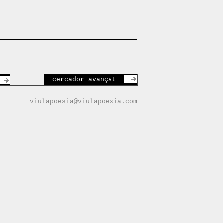
cercador avançat
viulapoesia@viulapoesia.com