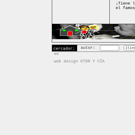
¡Tiene l
el famos
autor:
cercador:
<<
web design KTON Y CÍA