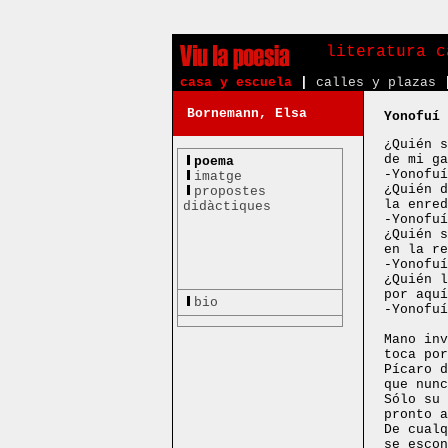
literatura c
casa y escuela
|
calles y plazas
Bornemann, Elsa
Yonofuí
¿Quién s
de mi ga
poema
-Yonofuí
imatge
¿Quién d
propostes
la enred
didàctiques
-Yonofuí
¿Quién s
en la re
-Yonofuí
¿Quién l
por aquí
bio
-Yonofuí
Mano inv
toca por
Pícaro d
que nunc
Sólo su 
pronto a
De cualq
se escon