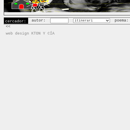
autor:
poema
cercador:
<<
web design KTON Y CÍA