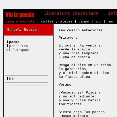
literatura castellana
. in
casa y escuela
|
calles y plazas
|
campo
|
zoo
|
mar
Buñuel, Esteban
Las cuatro estaciones
Primavera
poema
El sol en la ventana,
propostes
verde la acacia
didàctiques
y una rosa temprana,
llena de gracia.
Rasga el aire en un trino
la golondrina;
y el mirlo sobre el pino
su flauta afina.
bio
Verano
¡Vacaciones! Piscina
y un sol radiante;
playa y brisa marina
tonificante.
Siesta bajo las parras
-mosca molesta-;