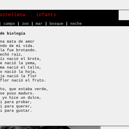
astellana
. infants
|
campo
|
zoo
|
mar
|
bosque
|
noche
de biología
na mata de amor
ndo de mi vida.
la fue brotando.
echó raíz,
íz nació el brote,
e nació la yema,
ma nació el tallo,
o nació la hoja,
ja nació la flor
flor nació el fruto.
to, que estaba verde,
se puso maduro.
 yo hice un dulce,
i para probar,
i para querer,
i para gustar.