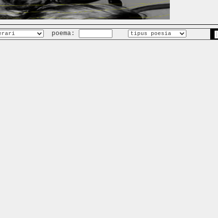
poema: