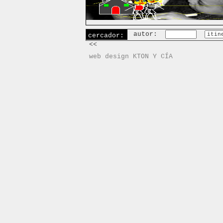
autor:
cercador:
<<
web design KTON Y CÍA