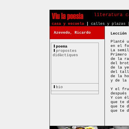
literatura c
casa y escuela
|
calles y plazas
Azevedo, Ricardo
Lección 
Planté u
en el fo
poema
La semil
propostes
Primero 
didàctiques
de la ra
del brot
de la ye
del tall
de la ho
y de la 
bio
Y el fru
después 
Y con él
que te d
que te d
que te d