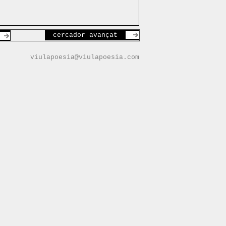
cercador avançat
viulapoesia@viulapoesia.com