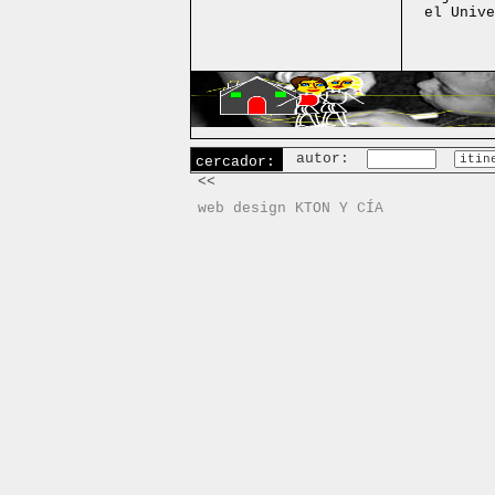
el Unive
autor:
cercador:
<<
web design KTON Y CÍA