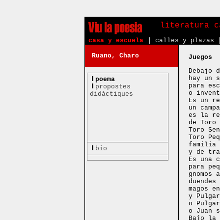
literatura c
casa y escuela
|
calles y plazas
Ruano, Charo
Juegos
Debajo d
hay un s
poema
para esc
propostes
o invent
didàctiques
Es un re
un campa
es la re
de Toro 
Toro Sen
Toro Peq
familia 
bio
y de tra
Es una c
para peq
gnomos a
duendes 
magos en
y Pulgar
o Pulgar
o Juan s
Bajo la 