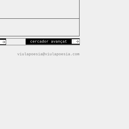
cercador avançat
viulapoesia@viulapoesia.com