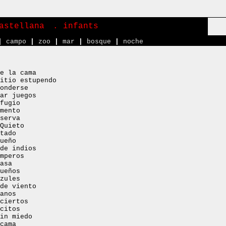
astellana
. infants
|
campo
|
zoo
|
mar
|
bosque
|
noche
e la cama
itio estupendo
onderse
ar juegos
fugio
mento
serva
Quieto
tado
ueño
de indios
mperos
asa
ueños
zules
de viento
anos
ciertos
citos
in miedo
cama