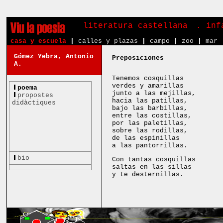
literatura castellana
. in
casa y escuela
|
calles y plazas
|
campo
|
zoo
|
mar
Gómez Yebra, Antonio
Preposiciones
A.
Tenemos cosquillas
verdes y amarillas
poema
junto a las mejillas,
propostes
hacia las patillas,
didàctiques
bajo las barbillas,
entre las costillas,
por las paletillas,
sobre las rodillas,
de las espinillas
a las pantorrillas.
bio
Con tantas cosquillas
saltas en las sillas
y te desternillas.