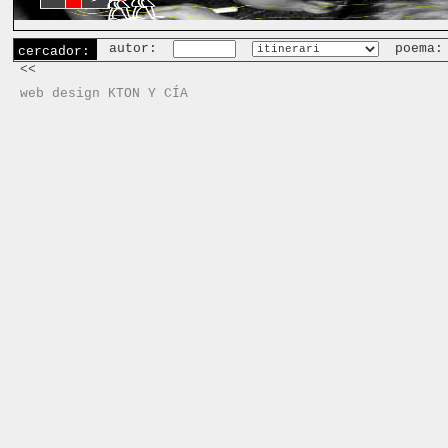
autor:
poema
cercador:
<<
web design KTON Y CÍA